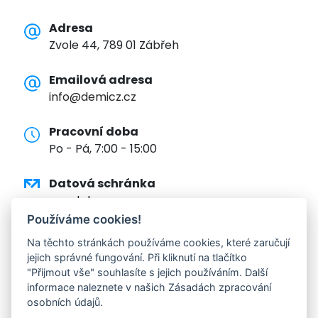
Adresa
Zvole 44, 789 01 Zábřeh
Emailová adresa
info@demicz.cz
Pracovní doba
Po - Pá, 7:00 - 15:00
Datová schránka
eqwdphm
Používáme cookies!
Bankovní spojení
Na těchto stránkách používáme cookies, které zaručují
7452900001/5500
jejich správné fungování. Při kliknutí na tlačítko
"Přijmout vše" souhlasíte s jejich používáním. Další
IČ, DIČ
informace naleznete v našich Zásadách zpracování
osobních údajů.
25388941, CZ25388941