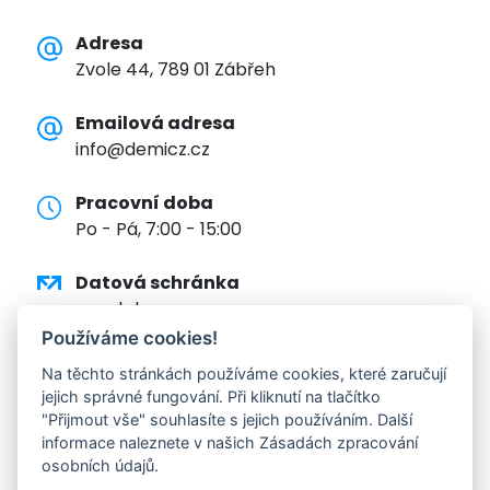
Adresa
Zvole 44, 789 01 Zábřeh
Emailová adresa
info@demicz.cz
Pracovní doba
Po - Pá, 7:00 - 15:00
Datová schránka
eqwdphm
Používáme cookies!
Bankovní spojení
Na těchto stránkách používáme cookies, které zaručují
7452900001/5500
jejich správné fungování. Při kliknutí na tlačítko
"Přijmout vše" souhlasíte s jejich používáním. Další
IČ, DIČ
informace naleznete v našich Zásadách zpracování
osobních údajů.
25388941, CZ25388941